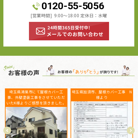
0120-55-5056
[営業時間] 9:00～18:00 定休日：水曜
N
埼玉県蓮田市にて屋根カバー工事
埼玉県蓮田市、屋根外壁塗装工事
をさせていただいたO様よりご感想
をご依頼いただいた箕田様よりご
を頂きました。
感想を頂きました。