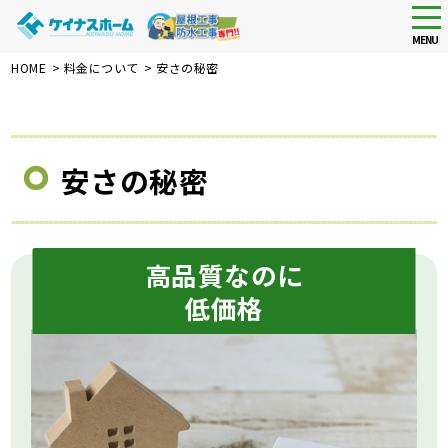
tog
nav
MENU
Skip
HOME
>
料金について
>
安さの秘密
to
main
content
安さの秘密
高品質なのに
低価格