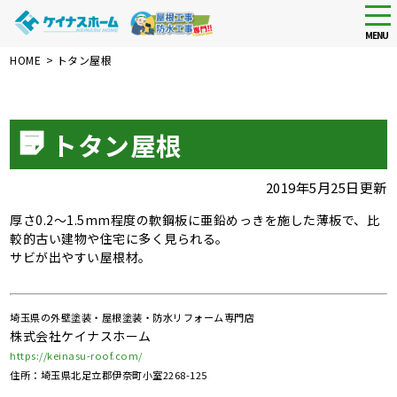
tog
nav
MENU
Skip
HOME
>
トタン屋根
to
main
content
トタン屋根
2019年5月25日更新
厚さ0.2～1.5mm程度の軟鋼板に亜鉛めっきを施した薄板で、比
較的古い建物や住宅に多く見られる。
サビが出やすい屋根材。
埼玉県の外壁塗装・屋根塗装・防水リフォーム専門店
株式会社ケイナスホーム
https://keinasu-roof.com/
住所：埼玉県北足立郡伊奈町小室2268-125