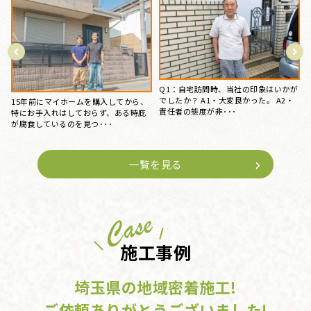
が
Q：自宅訪問時、当社の印象はいかが
でしたか？ A・大変良かった。 Q2：
Q1：自宅訪問時、当社の印象はいかが
弊社に･･･
でしたか？ A1・大変良かった。 Q2：
弊･･･
一覧を見る
施工事例
埼玉県の地域密着施工!
ご依頼ありがとうございました!