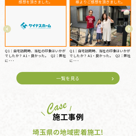
を頂きました。
Q：自宅訪問時、当社の印象はいかが
でしたか？ A・良かった。 Q2：弊社
が
Q1：自宅訪問時、当社の印象はいかが
に決め･･･
社
でしたか？ A1・良かった。 Q2：弊社
に･･･
一覧を見る
施工事例
埼玉県の地域密着施工!