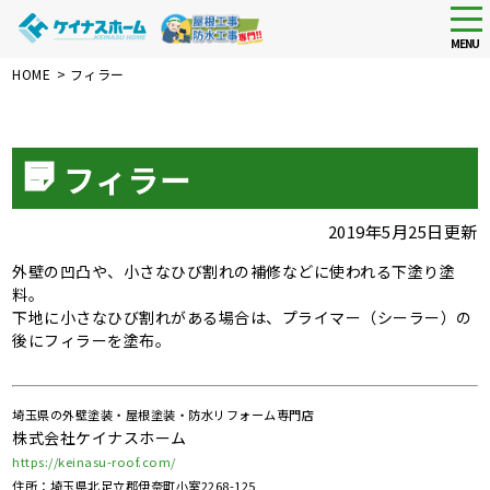
tog
nav
MENU
Skip
HOME
>
フィラー
to
main
content
フィラー
2019年5月25日更新
外壁の凹凸や、小さなひび割れの補修などに使われる下塗り塗
料。
下地に小さなひび割れがある場合は、プライマー（シーラー）の
後にフィラーを塗布。
埼玉県の外壁塗装・屋根塗装・防水リフォーム専門店
株式会社ケイナスホーム
https://keinasu-roof.com/
住所：埼玉県北足立郡伊奈町小室2268-125