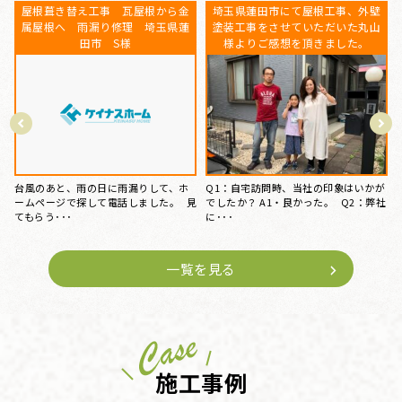
埼玉県伊奈町にて屋根工事、外壁
埼玉県白岡市にて屋根工事、外壁
塗装工事をさせていただいたY様よ
塗装工事をさせていただいたＮ様
りご感想を頂きました。
よりご感想を頂きました。
が
Q1：自宅訪問時、当社の印象はいかが
Q1：自宅訪問時、当社の印象はいかが
社
でしたか？ A1・大変良かった。 Q2：
でしたか？ A1・大変良かった。 Q2：
弊･･･
弊･･･
一覧を見る
施工事例