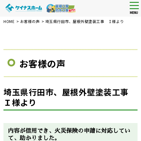
tog
nav
MENU
Skip
HOME
>
お客様の声
>
埼玉県行田市、屋根外壁塗装工事 Ｉ様より
to
main
content
お客様の声
埼玉県行田市、屋根外壁塗装工事
Ｉ様より
Before
After
内容が信用でき、火災保険の申請に対応してい
て、助かりました。