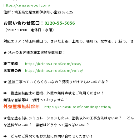
https://keinasu-roof.com/
住所：埼玉県北足立郡伊奈町小室2268-125
お問い合わせ窓口：
0120-55-5056
（9:00～18:00 定休日：水曜）
対応エリア：埼玉県蓮田市、さいたま市、上尾市、桶川市、北本市、川越市、他
★ 地元のお客様の施工実績多数掲載！
施工実績
https://keinasu-roof.com/case/
お客様の声
https://keinasu-roof.com/voice/
★ 塗装工事っていくらくらいなの？見積りだけでもいいのかな？
➡一級塗装技能士の屋根、外壁の無料点検をご利用ください！
無理な営業等は一切行っておりません！
外壁屋根無料診断
https://keinasu-roof.com/inspection/
★色を塗る前にシミュレーションしたい、塗装以外の工事方法はないの？ どん
な塗料がいいの？ 業者はどうやって選べばいいの？
➡ どんなご質問でもお気軽にお問い合わせください！