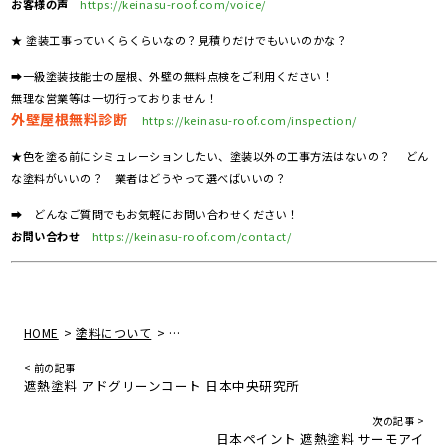
お客様の声
https://keinasu-roof.com/voice/
★ 塗装工事っていくらくらいなの？見積りだけでもいいのかな？
➡一級塗装技能士の屋根、外壁の無料点検をご利用ください！
無理な営業等は一切行っておりません！
外壁屋根無料診断
https://keinasu-roof.com/inspection/
★色を塗る前にシミュレーションしたい、塗装以外の工事方法はないの？ どん
な塗料がいいの？ 業者はどうやって選べばいいの？
➡ どんなご質問でもお気軽にお問い合わせください！
お問い合わせ
https://keinasu-roof.com/contact/
>
>
HOME
塗料について
エスケー化研 プレミアムシリコン ラジカル制御
< 前の記事
遮熱塗料 アドグリーンコート 日本中央研究所
次の記事 >
日本ペイント 遮熱塗料 サーモアイ