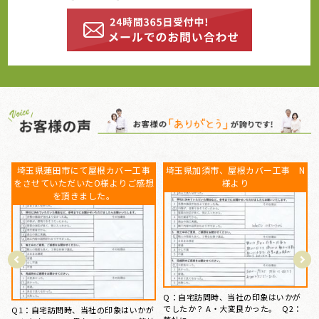
N
埼玉県幸手市、屋根外壁塗装工事
埼玉県白岡市にて屋根工事、外壁
をご依頼いただいたY様よりご感想
塗装工事をさせていただいたＮ様
を頂きました。
よりご感想を頂きました。
Q1：自宅訪問時、当社の印象はいかが
Q1：自宅訪問時、当社の印象はいかが