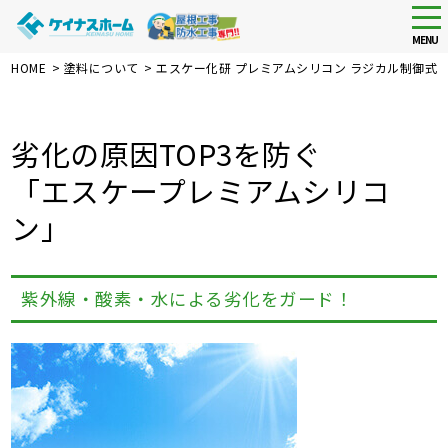
tog
nav
MENU
Skip
HOME
>
塗料について
>
エスケー化研 プレミアムシリコン ラジカル制御式
to
main
content
劣化の原因TOP3を防ぐ
「エスケープレミアムシリコ
ン」
紫外線・酸素・水による劣化をガード！