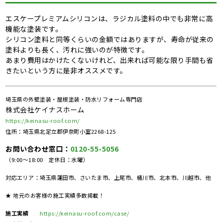
エスケープレミアムシリコンは、ラジカル塗料の中でも非常に高
機能な塗装です。
シリコン塗料と同等くらいの金額ではありますが、寿命が従来の
塗料よりも長く、汚れに強いのが特徴です。
あまり費用はかけたくないけれど、出来れば可能な限り手間も省
きたいという方に是非オススメです。
埼玉県の外壁塗装・屋根塗装・防水リフォーム専門店
株式会社ケイナスホーム
https://keinasu-roof.com/
住所：埼玉県北足立郡伊奈町小室2268-125
お問い合わせ窓口：
0120-55-5056
（9:00～18:00 定休日：水曜）
対応エリア：埼玉県蓮田市、さいたま市、上尾市、桶川市、北本市、川越市、他
★ 地元のお客様の施工実績多数掲載！
施工実績
https://keinasu-roof.com/case/